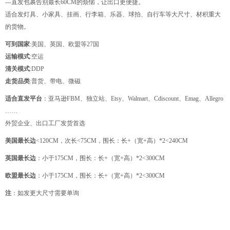
---直发包裹告别最长60CM的烦恼，让出口更便捷。
适合发灯具、小家具、挂画、行李箱、乐器、球拍、自行车等大尺寸、材积重大
的货物。
可到国家
:美国、英国、欧盟等27国
运输模式
:空运
清关模式
:DDP
走货品类
:普货、带电、微磁
适合直发平台
：亚马逊FBM、独立站、Etsy、Walmart、Cdiscount、Emag、Allegro
……
外贸企业、出口工厂发货首选
美国最长边
<120CM，次长<75CM，围长：长+（宽+高）*2<240CM
英国最长边
：小于175CM，围长：长+（宽+高）*2<300CM
欧盟最长边
：小于175CM，围长：长+（宽+高）*2<300CM
注
：如发更大尺寸需要单询