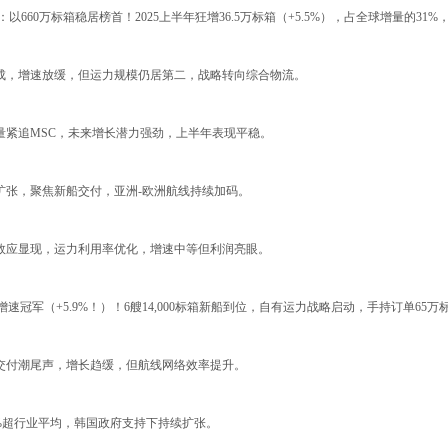
：以660万标箱稳居榜首！2025上半年狂增36.5万标箱（+5.5%），占全球增量的
成，增速放缓，但运力规模仍居第二，战略转向综合物流。
量紧追MSC，未来增长潜力强劲，上半年表现平稳。
扩张，聚焦新船交付，亚洲-欧洲航线持续加码。
效应显现，运力利用率优化，增速中等但利润亮眼。
增速冠军（+5.9%！）！6艘14,000标箱新船到位，自有运力战略启动，手持订单65
交付潮尾声，增长趋缓，但航线网络效率提升。
1%超行业平均，韩国政府支持下持续扩张。