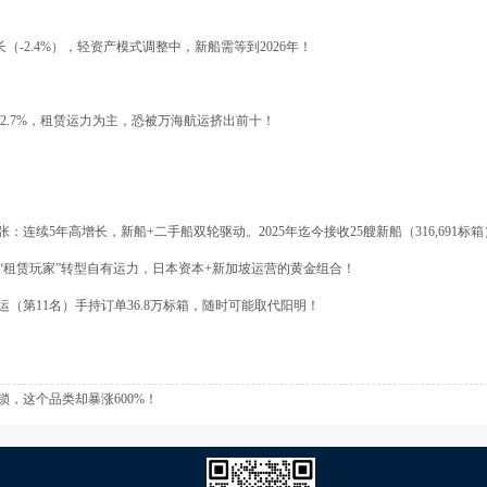
（-2.4%），轻资产模式调整中，新船需等到2026年！
增2.7%，租赁运力为主，恐被万海航运挤出前十！
张：连续5年高增长，新船+二手船双轮驱动。2025年迄今接收25艘新船（316,691标箱）
从“租赁玩家”转型自有运力，日本资本+新加坡运营的黄金组合！
（第11名）手持订单36.8万标箱，随时可能取代阳明！
锁，这个品类却暴涨600%！