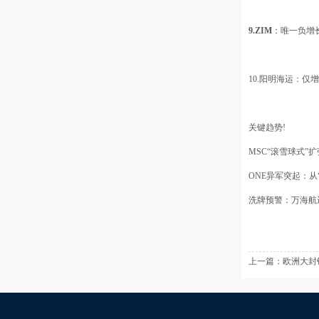
9.ZIM
：唯一负增长
10.阳明海运：仅
关键趋势!
MSC“滚雪球式”扩
ONE异军突起：
洗牌预警：万海航运
上一篇：
欧洲大封