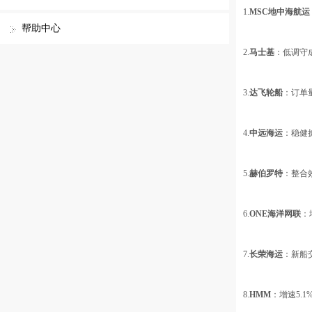
1.
MSC地中海航运
帮助中心
2.
马士基
：低调守
3.
达飞轮船
：订单
4.
中远海运
：稳健
5.
赫伯罗特
：整合
6.
ONE海洋网联
：
7.
长荣海运
：新船
8.
HMM
：增速5.