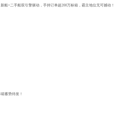
31%，新船+二手船双引擎驱动，手持订单超200万标箱，霸主地位无可撼动！
万标箱蓄势待发！